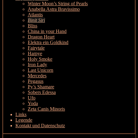
Winter Moon’s String of Pearls
Anabella Astra Bravissimo
Atlantis
Binit Siri
Bliss
China in your Hand
Dragon Heart
Elektra ein Goldkind
Fairytale
Harpye
Holy Smoke
Iron Lady
Last Unicorn
Mercedes
Pegasus
Py’s Shamare
Sobers Edessa
Ufo
Yoda
Zeta Canis Minoris
Links
Legende
Kontakt und Datenschutz