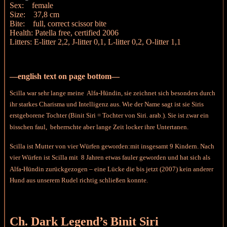
Sex: female
Size: 37,8 cm
Bite: full, correct scissor bite
Health: Patella free, certified 2006
Litters: E-litter 2,2, J-litter 0,1, L-litter 0,2, O-litter 1,1
—english text on page bottom—
Scilla war sehr lange meine Alfa-Hündin, sie zeichnet sich besonders durch
ihr starkes Charisma und Intelligenz aus. Wie der Name sagt ist sie Siris
erstgeborene Tochter (Binit Siri = Tochter von Siri. arab.). Sie ist zwar ein
bisschen faul, beherrschte aber lange Zeit locker ihre Untertanen.
Scilla ist Mutter von vier Würfen geworden:mit insgesamt 9 Kindern. Nach
vier Würfen ist Scilla mit 8 Jahren etwas fauler geworden und hat sich als
Alfa-Hündin zurückgezogen – eine Lücke die bis jetzt (2007) kein anderer
Hund aus unserem Rudel richtig schließen konnte.
Ch. Dark Legend’s Binit Siri