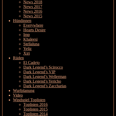
News 2018
News 2017
News 2016
News 2015
Hündinnen
Everywhere
Hearts Desire
Imp
Khaleesi
Stellaluna
Yeliz
Xiri
Rüden
El Cadejo
Dark Legend’s Scirocco
Dark Legend’s VIP
Dark Legend’s Wellerman
Dark Legend’s Yericho
Dark Legend’s Zaccharias
Wurfplanung
Video
Windspiel Toplisten
Toplisten 2016
Toplisten 2015
Toplisten 2014