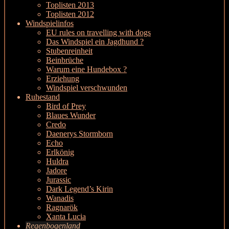
Toplisten 2013
Toplisten 2012
Windspielinfos
EU rules on travelling with dogs
Das Windspiel ein Jagdhund ?
Stubenreinheit
Beinbrüche
Warum eine Hundebox ?
Erziehung
Windspiel verschwunden
Ruhestand
Bird of Prey
Blaues Wunder
Credo
Daenerys Stormborn
Echo
Erlkönig
Huldra
Jadore
Jurassic
Dark Legend’s Kirin
Wanadis
Ragnarök
Xanta Lucia
Regenbogenland