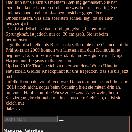
Dadurch hat sie sich zu meinem Liebling gemausert. Sie hat
eigentlich keine Unarten und ist inzwischen relativ artig. Sie ist
anfangs manchmal ein bisschen unsicher gegenüber
Unbekanntem, was sich aber stets schnell legt, da sie auch
neugierig ist.
Tica ist athletisch, schlank und gut gebaut, hat enorme
Sprungkraft, ist jedoch nur ca. 36 cm groß. Sie ist beim
herumrasen
signifikant schneller als Bliss, so daß diese nie eine Chance hat. Im
Frühsommer 2009 können wir langsam mit dem Renntraining
beginnen. Es wird sehr spannend, ob und wie gut sie mit Ninja,
Harpye und Pegasus mithalten kann.
Update 2010: Tica hat sich zu einer wunderschönen Hündin
entwickelt. Großer Knackpunkt für uns ist jedoch, daß sie bis jetzt
nicht
auf die Rennbahn zu bringen war. De facto rennt sie auch im Jahr
2014 noch nicht, sogar beim Coursing hielt sie mitten drin an,
um einen Haufen auf die Wiese zu setzen. Aber wehe, beim
Spaziergang bricht mal ein Hirsch aus dem Gebüsch, da ist sie
gleich mit
dabei…
Suche
nach:
Neueste Beiträge