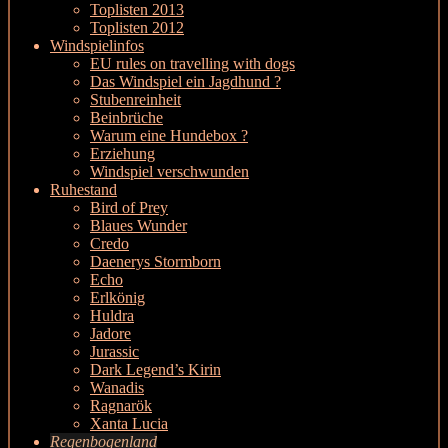
Toplisten 2013
Toplisten 2012
Windspielinfos
EU rules on travelling with dogs
Das Windspiel ein Jagdhund ?
Stubenreinheit
Beinbrüche
Warum eine Hundebox ?
Erziehung
Windspiel verschwunden
Ruhestand
Bird of Prey
Blaues Wunder
Credo
Daenerys Stormborn
Echo
Erlkönig
Huldra
Jadore
Jurassic
Dark Legend’s Kirin
Wanadis
Ragnarök
Xanta Lucia
Regenbogenland