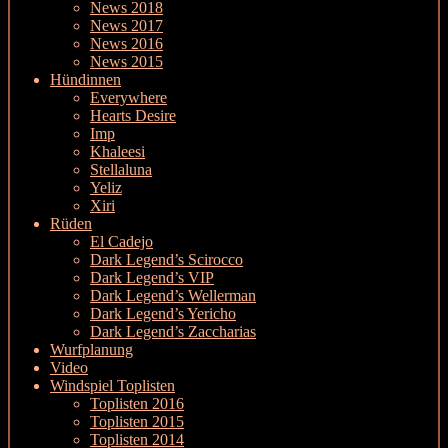
News 2018
News 2017
News 2016
News 2015
Hündinnen
Everywhere
Hearts Desire
Imp
Khaleesi
Stellaluna
Yeliz
Xiri
Rüden
El Cadejo
Dark Legend’s Scirocco
Dark Legend’s VIP
Dark Legend’s Wellerman
Dark Legend’s Yericho
Dark Legend’s Zaccharias
Wurfplanung
Video
Windspiel Toplisten
Toplisten 2016
Toplisten 2015
Toplisten 2014