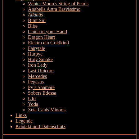
Winter Moon’s String of Pearls
Anabella Astra Bravissimo
Atlantis
Binit Siri
Bliss
China in your Hand
Dragon Heart
Elektra ein Goldkind
Fairytale
Harpye
Holy Smoke
Iron Lady
Last Unicorn
Mercedes
Pegasus
Py’s Shamare
Sobers Edessa
Ufo
Yoda
Zeta Canis Minoris
Links
Legende
Kontakt und Datenschutz